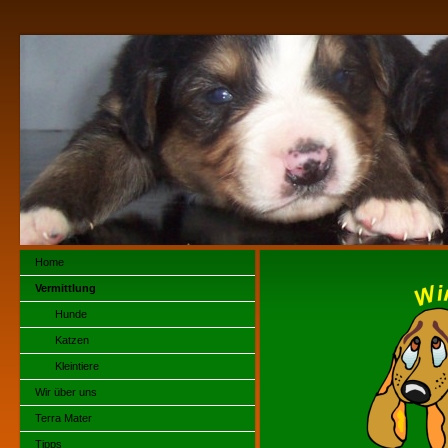
Home
Vermittlung
Hunde
Katzen
Kleintiere
Wir über uns
Terra Mater
Tipps