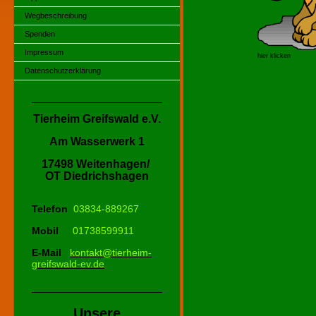
Wegbeschreibung
Spenden
Impressum
hier klicken
Datenschutzerklärung
Tierheim Greifswald e.V.
Am Wasserwerk 1
17498 Weitenhagen/
OT Diedrichshagen
Telefon
03834-889267
Mobil
01738599911
E-Mail
kontakt@tierheim-
greifswald-ev.de
Unsere