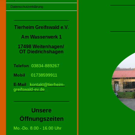
Datenschutzerklärung
Tierheim Greifswald e.V.
Am Wasserwerk 1
17498 Weitenhagen/
OT Diedrichshagen
Telefon
03834-889267
Mobil
01738599911
E-Mail
kontakt@tierheim-
greifswald-ev.de
Unsere
Öffnungszeiten
Mo.-Do.
8.00 - 16.00 Uhr