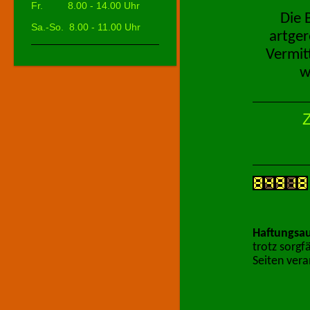
Fr. 8.00 - 14.00 Uhr
Die 
Sa.-So.
8.00 - 11.00 Uhr
artger
Vermit
w
Haftungsau
trotz sorgf
Seiten vera