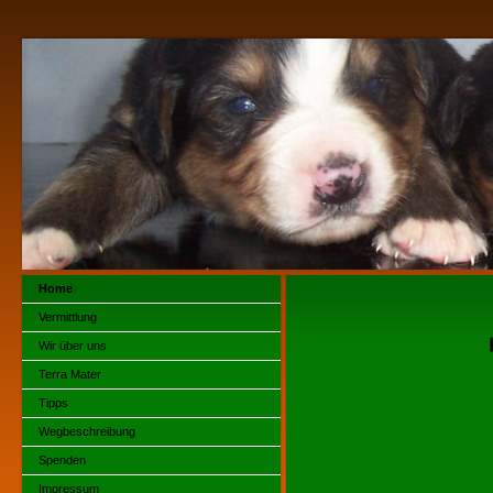
Home
Vermittlung
Wir über uns
Terra Mater
Tipps
Wegbeschreibung
Spenden
Impressum