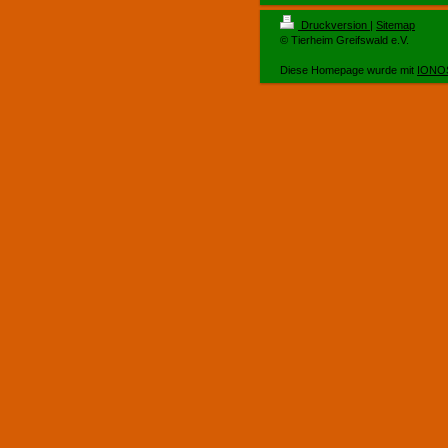
Druckversion
|
Sitemap
© Tierheim Greifswald e.V.
Diese Homepage wurde mit
IONOS